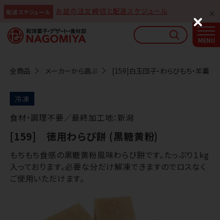
お盆の注文締切と配送スケジュール
配送スケジュール
なごみやAIガイド
C
l
AIがなごみやの使い方をお答えします
o
s
e
全商品
メーカーから選ぶ
[159]白玉団子・わらびもち・羊羹・プ
冷凍
食材・調理不要／最終加工地：新潟
[159] 徳用わらび餅 (黒糖黄粉)
もちもち食感の黒糖黄粉風味わらび餅です。たっぷり１kg
入っております。必要な分だけ解凍できますのでロスなく
ご使用いただけます。