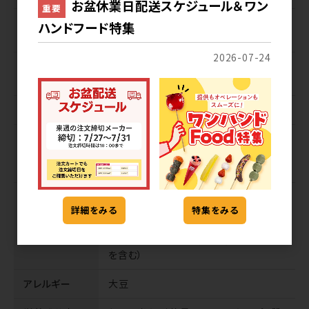
お盆休業日配送スケジュール＆ワン
重要
1個サイズ(入
1kg／約80個入／-
ハンドフード特集
数)／寸法
2026-07-24
パッケージサ
225×155×50
イズ(mm)
注文単位
ケース:12袋 バラ:1袋
ケースサイズ
530×330×260／-
／荷姿サイズ
(mm)
原材料名
砂糖（国内製造）、きな粉、甘藷澱粉、黒
詳細をみる
特集をみる
糖、本わらび粉、食塩／加工澱粉、トレハ
ロース、甘味料（ソルビトール）、酵素、乳
化剤、グリセリンエステル、（一部に大豆
を含む）
アレルギー
大豆