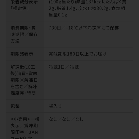
栄養成分表示
(100g当たり)熱量137kcal、たんぱく質
「推定値」
2g、脂質1.4g、炭水化物30.2g、食塩相
当量0.1g
消費期限・賞
730日／-18℃以下冷凍庫にて保存
味期限／保存
方法
期限残表示
賞味期限180日以上でお届け
解凍後(加工
冷蔵1日／冷蔵
後)消費・賞味
期限※解凍日
を含む／解凍
温度帯・時間
包装
袋入り
<小売用>一括
なし／なし／なし
表示／賞味期
限印字／JAN
コード印字