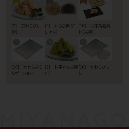
[2] 京わらび餅
[3] わらび餅（こ
[10] 冷凍黄名粉
(O)
しあん）
わらび餅
4
5
6
[10] 水わらびも
[2] 抹茶わらび餅
[10] 水わらびも
ちポーション
(H)
ち