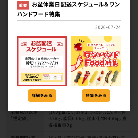
1個サイズ(入
2kg／-／-
お盆休業日配送スケジュール＆ワン
重要
数)／寸法
ハンドフード特集
パッケージサ
160×90×240
2026-07-24
イズ(mm)
注文単位
1パック
ケースサイズ
370×320×280／-
／荷姿サイズ
(mm)
原材料名
直七(田熊すだち(高知県産))、てんさい
糖(北海道製造)
詳細をみる
特集をみる
アレルギー
なし
栄養成分表示
(100g当たり)熱量175kcal、たんぱく質
「推定値」
0.18g、脂質0.06g、炭水化物44.86g、食
塩相当量0g
消費期限・賞
10ヵ月／直射日光、高温・多湿を避けて