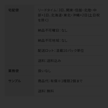
宅配便
リードタイム
：3日、関東・信越・北陸・中
部+1日、北海道・東北・沖縄+2日(土日祝
を除く)
納品不可曜日
：なし
納品不可地域
：なし
配送ロット
：混載10パック単位
送料
：送料込み
業務便
扱いなし
サンプル
商品代
：有償※1種類2個まで
送料
：無料