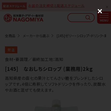
お盆の注文締切と配送スケジュール
配送スケジュール
なごみやAIガイド
C
l
AIがなごみやの使い方をお答えします
o
s
e
全商品
メーカーから選ぶ
[145]ゼリー・シロップ・ドリンク・果汁
常温
食材・要調理／最終加工地：高知
[145] なおしちシロップ (業務用)2kg
高知県産の直七の果汁とてんさい糖をブレンドしたシロ
ップです。4倍に希釈してソフトドリンクを作ったり、炭酸水
やお酒と混ぜても使えます。