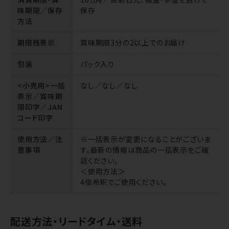
味期限／保存
保存
方法
期限残表示
賞味期限3分の2以上でのお届け
包装
パック入り
<小売用>一括
なし／なし／なし
表示／賞味期
限印字／JAN
コード印字
使用方法／注
※一括表示が変更になることがございま
意事項
す。最新の情報は商品の一括表示をご確
認ください。
＜使用方法＞
4倍希釈でご使用ください。
配送方法・リードタイム・送料