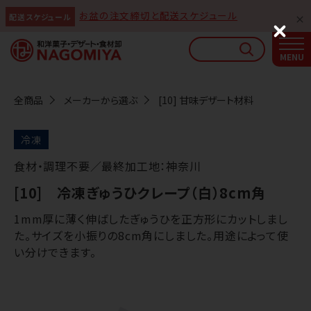
お盆の注文締切と配送スケジュール
配送スケジュール
なごみやAIガイド
C
l
AIがなごみやの使い方をお答えします
o
s
e
全商品
メーカーから選ぶ
[10] 甘味デザート材料
冷凍
食材・調理不要／最終加工地：神奈川
[10] 冷凍ぎゅうひクレープ（白）8cm角
1mm厚に薄く伸ばしたぎゅうひを正方形にカットしまし
た。サイズを小振りの8cm角にしました。用途によって使
い分けできます。