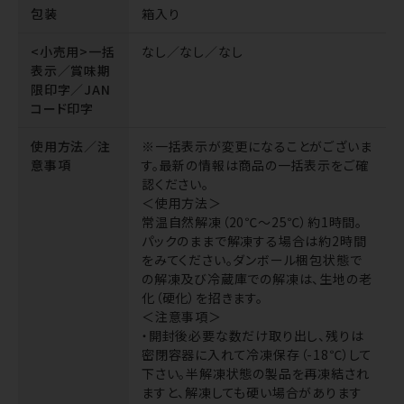
包装
箱入り
<小売用>一括
なし／なし／なし
表示／賞味期
限印字／JAN
コード印字
使用方法／注
※一括表示が変更になることがございま
意事項
す。最新の情報は商品の一括表示をご確
認ください。
＜使用方法＞
常温自然解凍（20℃～25℃）約1時間。
パックのままで解凍する場合は約2時間
をみてください。ダンボール梱包状態で
の解凍及び冷蔵庫での解凍は、生地の老
化（硬化）を招きます。
＜注意事項＞
・開封後必要な数だけ取り出し、残りは
密閉容器に入れて冷凍保存（-18℃）して
下さい。半解凍状態の製品を再凍結され
ますと、解凍しても硬い場合があります