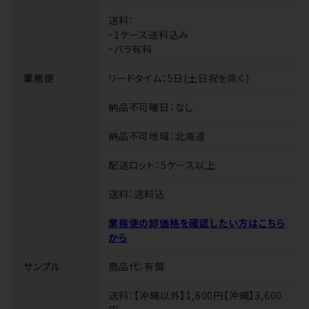
送料
：
・1ケース送料込み
・バラ有料
業務便
リードタイム
：5日(土日祝を除く)
納品不可曜日
：なし
納品不可地域
：北海道
配送ロット
：5ケース以上
送料
：送料込
業務便の卸価格を確認したい方はこちら
から
サンプル
商品代
：有償
送料
：【沖縄以外】1,600円【沖縄】3,600