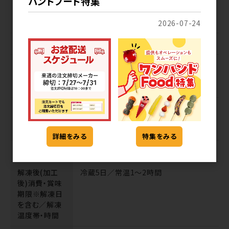
ハンドフード特集
粉、白玉粉、でん粉／ソルビトール、加工
でん粉、乳化剤、炭酸カルシウム、炭酸マ
グネシウム（一部に乳成分を含む）
2026-07-24
アレルギー
乳成分
栄養成分表示
(100g当たり)熱量289kcal、たんぱく質
「推定値」
1.4g、脂質0.1g、炭水化物70.7g、食塩
相当量0.02g
消費期限・賞
365日／-18℃以下冷凍庫にて保存
味期限／保存
方法
詳細をみる
特集をみる
期限残表示
賞味期限2分の1以上でのお届け
解凍後(加工
冷蔵5日／常温1～2時間
後)消費・賞味
期限※解凍日
を含む／解凍
温度帯・時間