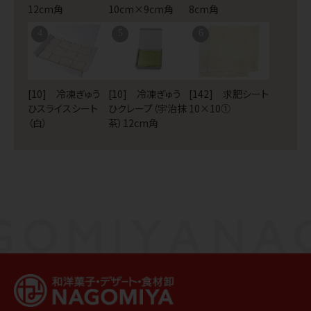
12cm角
10cm×9cm角
8cm角
4
5
6
[10] 冷凍ぎゅう
[10] 冷凍ぎゅう
[142] 求肥シート
ひスライスシート
ひクレープ（宇治抹
10×10①
（白）
茶）12cm角