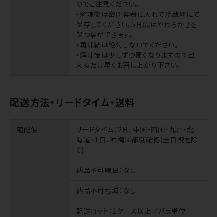
のでご注意ください。
・解凍後は密閉容器に入れて冷蔵庫にて
保存してください。5日間はやわらかさを
保つ事ができます。
・再凍結は絶対しないでください。
・解凍後は少しずつ硬くなりますので出
来るだけ早くお召し上がり下さい。
配送方法・リードタイム・送料
宅配便
リードタイム
：2日、中国・四国・九州・北
海道+1日、沖縄は都度確認(土日祝を除
く)
納品不可曜日
：なし
納品不可地域
：なし
配送ロット
：1ケース以上／バラ単位