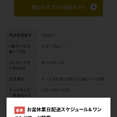
同じカテゴリ
の商品をみる
商品管理番号
TA2507
1個サイズ(入
17ｇ～25ｇ／-／-
数)／寸法
パッケージサ
95×435×32
イズ(mm)
注文単位
ケース:600枚(50枚×12箱) バラ:50枚
ケースサイズ
210×450×210／-
／荷姿サイズ
(mm)
お盆休業日配送スケジュール＆ワン
重要
原材料名
マルトオリゴ糖（国内製造）、砂糖、もち米