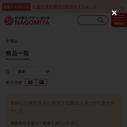
お盆の注文締切と配送スケジュール
配送スケジュール
なごみやAIガイド
C
l
AIがなごみやの使い方をお答えします
o
s
e
全商品
商品一覧
表示切替
お探しの検索条件に合致する商品は見つかりません
でした。