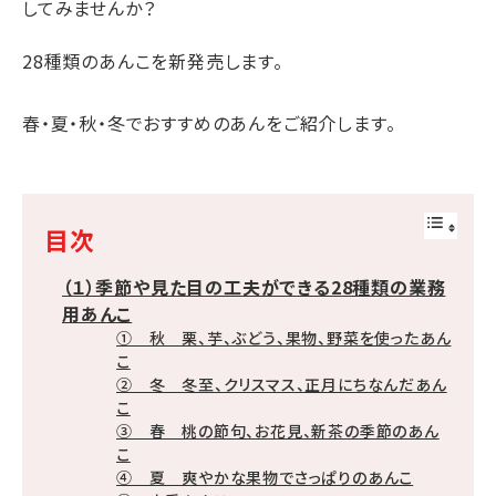
してみませんか？
28種類のあんこを新発売します。
春・夏・秋・冬でおすすめのあんをご紹介します。
目次
（１）季節や見た目の工夫ができる28種類の業務
用あんこ
① 秋 栗、芋、ぶどう、果物、野菜を使ったあん
こ
② 冬 冬至、クリスマス、正月にちなんだあん
こ
③ 春 桃の節句、お花見、新茶の季節のあん
こ
④ 夏 爽やかな果物でさっぱりのあんこ